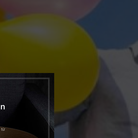
ẫn
 từ