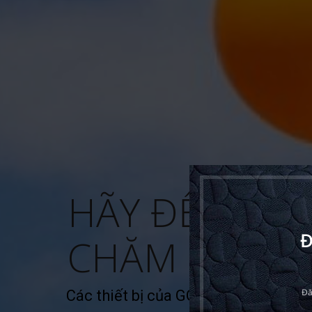
HÃY ĐỂ PPP-
Đ
GIA
CHĂM LO
Đă
Các thiết bị của GGI có khả năng bả