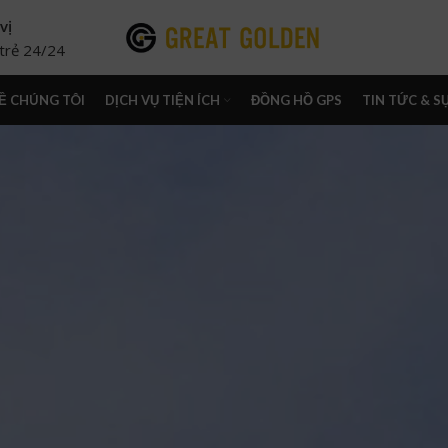
vị
í trẻ 24/24
Ề CHÚNG TÔI
DỊCH VỤ TIỆN ÍCH
ĐỒNG HỒ GPS
TIN TỨC & S