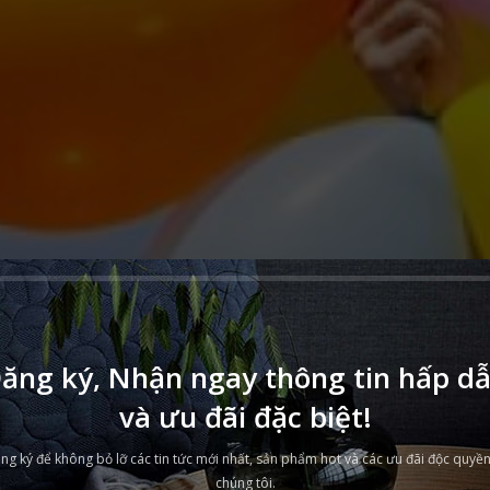
GGI
ăng ký, Nhận ngay thông tin hấp d
 ĐÌNH BẠN
và ưu đãi đặc biệt!
ng ký để không bỏ lỡ các tin tức mới nhất, sản phẩm hot và các ưu đãi độc quyền
o vệ con yêu của
chúng tôi.