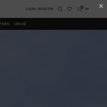
0
LOGIN / REGISTER
0
₫
Ự KIỆN
LIÊN HỆ