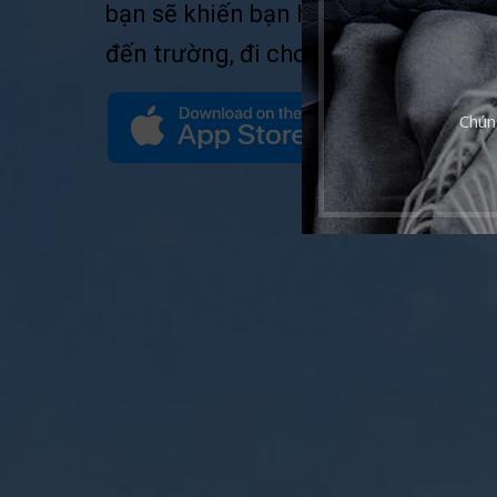
bạn sẽ khiến bạn hoàn toàn an tâm
đến trường, đi chơi… hoặc giao cho 
Chún